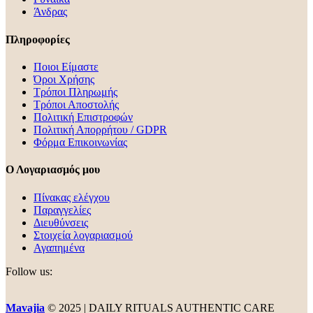
Άνδρας
Πληροφορίες
Ποιοι Είμαστε
Όροι Χρήσης
Τρόποι Πληρωμής
Τρόποι Αποστολής
Πολιτική Επιστροφών
Πολιτική Απορρήτου / GDPR
Φόρμα Επικοινωνίας
Ο Λογαριασμός μου
Πίνακας ελέγχου
Παραγγελίες
Διευθύνσεις
Στοιχεία λογαριασμού
Αγαπημένα
Follow us:
Mavajia
© 2025 | DAILY RITUALS AUTHENTIC CARE