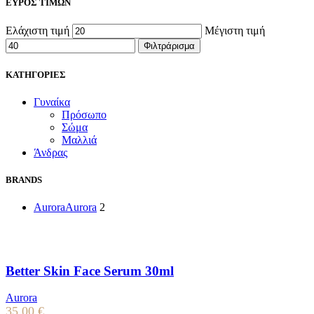
ΕΥΡΟΣ ΤΙΜΩΝ
Ελάχιστη τιμή
Μέγιστη τιμή
Φιλτράρισμα
ΚΑΤΗΓΟΡΙΕΣ
Γυναίκα
Πρόσωπο
Σώμα
Μαλλιά
Άνδρας
BRANDS
Aurora
Aurora
2
Better Skin Face Serum 30ml
Aurora
35.00
€