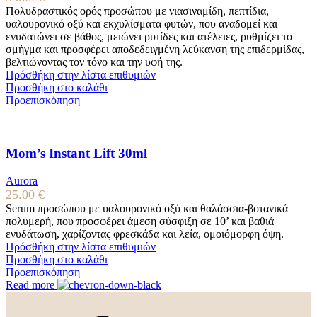
Πολυδραστικός ορός προσώπου με νιασιναμίδη, πεπτίδια,
υαλουρονικό οξύ και εκχυλίσματα φυτών, που αναδομεί και
ενυδατώνει σε βάθος, μειώνει ρυτίδες και ατέλειες, ρυθμίζει το
σμήγμα και προσφέρει αποδεδειγμένη λεύκανση της επιδερμίδας,
βελτιώνοντας τον τόνο και την υφή της.
Πρόσθήκη στην λίστα επιθυμιών
Προσθήκη στο καλάθι
Προεπισκόπηση
Mom’s Instant Lift 30ml
Aurora
25.00
€
Serum προσώπου με υαλουρονικό οξύ και θαλάσσια-βοτανικά
πολυμερή, που προσφέρει άμεση σύσφιξη σε 10’ και βαθιά
ενυδάτωση, χαρίζοντας φρεσκάδα και λεία, ομοιόμορφη όψη.
Πρόσθήκη στην λίστα επιθυμιών
Προσθήκη στο καλάθι
Προεπισκόπηση
Read more