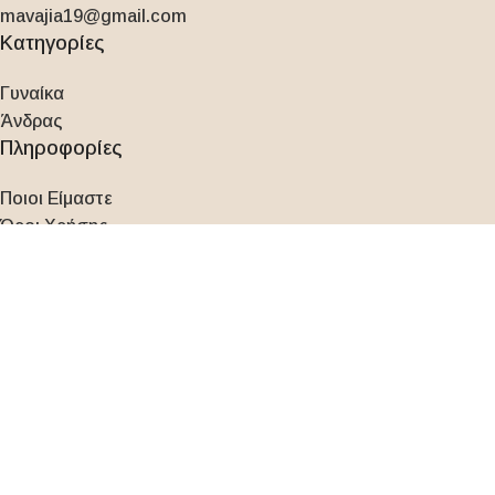
mavajia19@gmail.com
Κατηγορίες
Γυναίκα
Άνδρας
Πληροφορίες
Ποιοι Είμαστε
Όροι Χρήσης
Τρόποι Πληρωμής
Τρόποι Αποστολής
Πολιτική Επιστροφών
Πολιτική Απορρήτου / GDPR
Φόρμα Επικοινωνίας
Ο Λογαριασμός μου
Πίνακας ελέγχου
Παραγγελίες