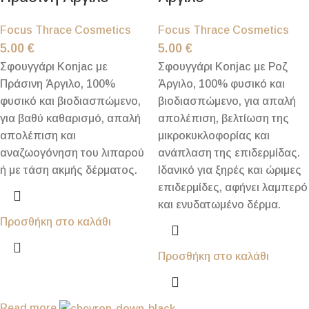
Focus Thrace Cosmetics
Focus Thrace Cosmetics
5.00
€
5.00
€
Σφουγγάρι Konjac με
Σφουγγάρι Konjac με Ροζ
Πράσινη Άργιλο, 100%
Άργιλο, 100% φυσικό και
φυσικό και βιοδιασπώμενο,
βιοδιασπώμενο, για απαλή
για βαθύ καθαρισμό, απαλή
απολέπιση, βελτίωση της
απολέπιση και
μικροκυκλοφορίας και
αναζωογόνηση του λιπαρού
ανάπλαση της επιδερμίδας.
ή με τάση ακμής δέρματος.
Ιδανικό για ξηρές και ώριμες
επιδερμίδες, αφήνει λαμπερό
και ενυδατωμένο δέρμα.
Προσθήκη στο καλάθι
Προσθήκη στο καλάθι
Read more