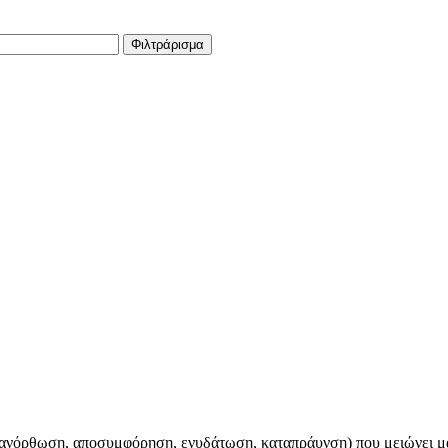
Φιλτράρισμα
(ανόρθωση, αποσυμφόρηση, ενυδάτωση, καταπράυνση) που μειώνει μα