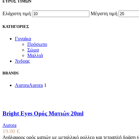
ΕΥΡΟΣ ΤΙΜΩΝ
Ελάχιστη τιμή
Μέγιστη τιμή
ΚΑΤΗΓΟΡΙΕΣ
Γυναίκα
Πρόσωπο
Σώμα
Μαλλιά
Άνδρας
BRANDS
Aurora
Aurora
1
Bright Eyes Ορός Ματιών 20ml
Aurora
19.00
€
Ανάλαφρος ορός ματιών με μεταλλικό ρολλερ και τετραπλή δράση 