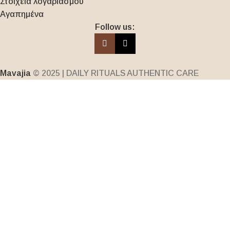
Στοιχεία λογαριασμού
Αγαπημένα
Follow us:
Mavajia
© 2025 | DAILY RITUALS AUTHENTIC CARE
Τικ
Instagram
Τοκ
Η ιστοσελίδα μας χρησιμοποιεί cookies για να εξασφαλίσει
την καλύτερη δυνατή εμπειρία χρήσης. Συνεχίζοντας την
πλοήγησή σας σε αυτήν την ιστοσελίδα, αποδέχεστε τη
χρήση των cookies σύμφωνα με την Πολιτική μας για τα
Cookies.
Περισσότερες πληροφορίες
Αποδοχή
Αρχική
Ο λογαριασμός μου
Αγαπημένα