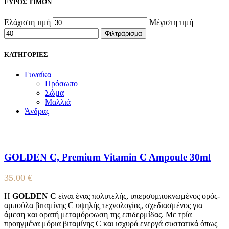
ΕΥΡΟΣ ΤΙΜΩΝ
Ελάχιστη τιμή
Μέγιστη τιμή
Φιλτράρισμα
ΚΑΤΗΓΟΡΙΕΣ
Γυναίκα
Πρόσωπο
Σώμα
Μαλλιά
Άνδρας
GOLDEN C, Premium Vitamin C Ampoule 30ml
35.00
€
Η
GOLDEN C
είναι ένας πολυτελής, υπερσυμπυκνωμένος ορός-
αμπούλα βιταμίνης C υψηλής τεχνολογίας, σχεδιασμένος για
άμεση και ορατή μεταμόρφωση της επιδερμίδας. Με τρία
προηγμένα μόρια βιταμίνης C και ισχυρά ενεργά συστατικά όπως