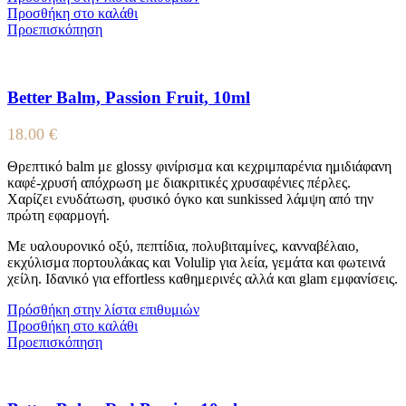
Προσθήκη στο καλάθι
Προεπισκόπηση
Better Balm, Passion Fruit, 10ml
18.00
€
Θρεπτικό balm με glossy φινίρισμα και κεχριμπαρένια ημιδιάφανη
καφέ-χρυσή απόχρωση με διακριτικές χρυσαφένιες πέρλες.
Χαρίζει ενυδάτωση, φυσικό όγκο και sunkissed λάμψη από την
πρώτη εφαρμογή.
Με υαλουρονικό οξύ, πεπτίδια, πολυβιταμίνες, κανναβέλαιο,
εκχύλισμα πορτουλάκας και Volulip για λεία, γεμάτα και φωτεινά
χείλη. Ιδανικό για effortless καθημερινές αλλά και glam εμφανίσεις.
Πρόσθήκη στην λίστα επιθυμιών
Προσθήκη στο καλάθι
Προεπισκόπηση