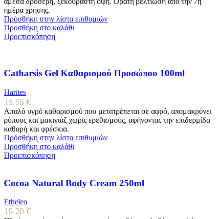
άμεσα δροσερή, ξεκούραστη όψη. Ορατή βελτίωση από την 7η
ημέρα χρήσης.
Πρόσθήκη στην λίστα επιθυμιών
Προσθήκη στο καλάθι
Προεπισκόπηση
Catharsis Gel Καθαρισμού Προσώπου 100ml
Harites
15.55
€
Απαλό υγρό καθαρισμού που μετατρέπεται σε αφρό, απομακρύνει
ρύπους και μακιγιάζ χωρίς ερεθισμούς, αφήνοντας την επιδερμίδα
καθαρή και φρέσκια.
Πρόσθήκη στην λίστα επιθυμιών
Προσθήκη στο καλάθι
Προεπισκόπηση
Cocoa Natural Body Cream 250ml
Etheleo
16.20
€