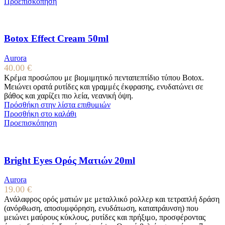
Προεπισκόπηση
Botox Effect Cream 50ml
Aurora
40.00
€
Κρέμα προσώπου με βιομιμητικό πενταπεπτίδιο τύπου Botox.
Μειώνει ορατά ρυτίδες και γραμμές έκφρασης, ενυδατώνει σε
βάθος και χαρίζει πιο λεία, νεανική όψη.
Πρόσθήκη στην λίστα επιθυμιών
Προσθήκη στο καλάθι
Προεπισκόπηση
Bright Eyes Ορός Ματιών 20ml
Aurora
19.00
€
Ανάλαφρος ορός ματιών με μεταλλικό ρολλερ και τετραπλή δράση
(ανόρθωση, αποσυμφόρηση, ενυδάτωση, καταπράυνση) που
μειώνει μαύρους κύκλους, ρυτίδες και πρήξιμο, προσφέροντας