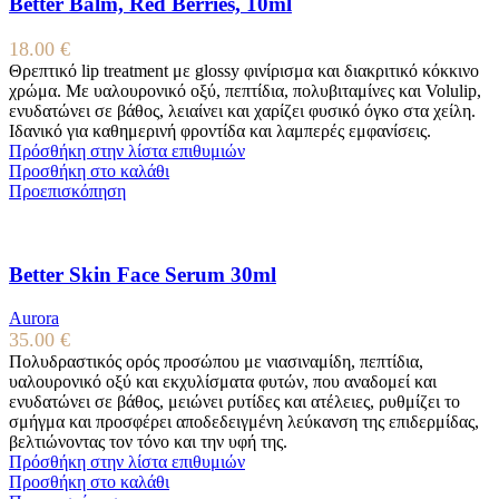
Better Balm, Red Berries, 10ml
18.00
€
Θρεπτικό lip treatment με glossy φινίρισμα και διακριτικό κόκκινο
χρώμα. Με υαλουρονικό οξύ, πεπτίδια, πολυβιταμίνες και Volulip,
ενυδατώνει σε βάθος, λειαίνει και χαρίζει φυσικό όγκο στα χείλη.
Ιδανικό για καθημερινή φροντίδα και λαμπερές εμφανίσεις.
Πρόσθήκη στην λίστα επιθυμιών
Προσθήκη στο καλάθι
Προεπισκόπηση
Better Skin Face Serum 30ml
Aurora
35.00
€
Πολυδραστικός ορός προσώπου με νιασιναμίδη, πεπτίδια,
υαλουρονικό οξύ και εκχυλίσματα φυτών, που αναδομεί και
ενυδατώνει σε βάθος, μειώνει ρυτίδες και ατέλειες, ρυθμίζει το
σμήγμα και προσφέρει αποδεδειγμένη λεύκανση της επιδερμίδας,
βελτιώνοντας τον τόνο και την υφή της.
Πρόσθήκη στην λίστα επιθυμιών
Προσθήκη στο καλάθι