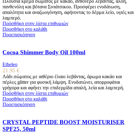
Πλούσια κρέμα σώματος με κακάο, ανθόνερο λεβάντας, αλόη,
πανθενόλη και βότανα Σινιάτσικου. Προσφέρει ενυδάτωση,
απαλότητα και αναζωογόνηση, αφήνοντας το δέρμα λείο, υγιές και
λαμπερό.
Πρόσθήκη στην λίστα επιθυμιών
Προσθήκη στο καλάθι
Προεπισκόπηση
Cocoa Shimmer Body Oil 100ml
Etheleo
21.95
€
Λάδι σώματος με αιθέριο έλαιο λεβάντας, άρωμα κακάο και
πέρλες glitter για φυσική λάμψη. Ενυδατώνει, απορροφάται
γρήγορα και αφήνει την επιδερμίδα απαλή, λεία και λαμπερή.
Πρόσθήκη στην λίστα επιθυμιών
Προσθήκη στο καλάθι
Προεπισκόπηση
CRYSTAL PEPTIDE BOOST MOISTURISER
SPF25, 50ml