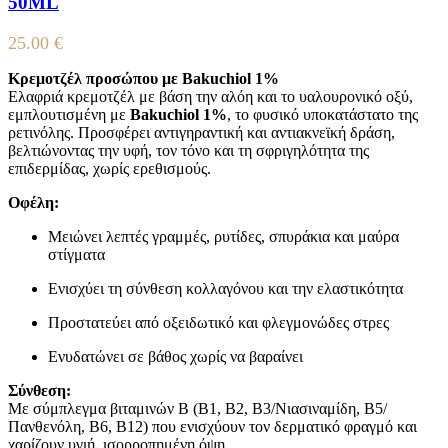
50ML
25.00
€
Κρεμοτζέλ προσώπου με Bakuchiol 1%
Ελαφριά κρεμοτζέλ με βάση την αλόη και το υαλουρονικό οξύ,
εμπλουτισμένη με
Bakuchiol 1%
, το φυσικό υποκατάστατο της
ρετινόλης. Προσφέρει αντιγηραντική και αντιακνεϊκή δράση,
βελτιώνοντας την υφή, τον τόνο και τη σφριγηλότητα της
επιδερμίδας, χωρίς ερεθισμούς.
Οφέλη:
Μειώνει λεπτές γραμμές, ρυτίδες, σπυράκια και μαύρα
στίγματα
Ενισχύει τη σύνθεση κολλαγόνου και την ελαστικότητα
Προστατεύει από οξειδωτικό και φλεγμονώδες στρες
Ενυδατώνει σε βάθος χωρίς να βαραίνει
Σύνθεση:
Με σύμπλεγμα βιταμινών Β (Β1, Β2, Β3/Νιασιναμίδη, Β5/
Πανθενόλη, Β6, Β12) που ενισχύουν τον δερματικό φραγμό και
χαρίζουν υγιή, ισορροπημένη όψη.