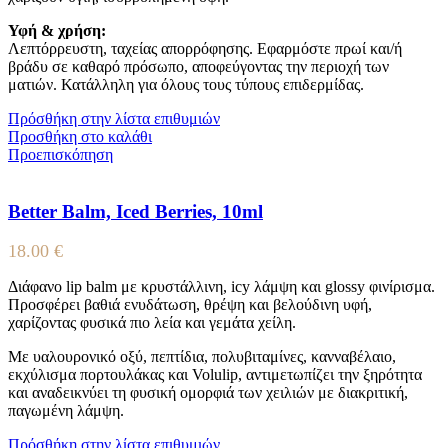
Υφή & χρήση:
Λεπτόρρευστη, ταχείας απορρόφησης. Εφαρμόστε πρωί και/ή
βράδυ σε καθαρό πρόσωπο, αποφεύγοντας την περιοχή των
ματιών. Κατάλληλη για όλους τους τύπους επιδερμίδας.
Πρόσθήκη στην λίστα επιθυμιών
Προσθήκη στο καλάθι
Προεπισκόπηση
Better Balm, Iced Berries, 10ml
18.00
€
Διάφανο lip balm με κρυστάλλινη, icy λάμψη και glossy φινίρισμα.
Προσφέρει βαθιά ενυδάτωση, θρέψη και βελούδινη υφή,
χαρίζοντας φυσικά πιο λεία και γεμάτα χείλη.
Με υαλουρονικό οξύ, πεπτίδια, πολυβιταμίνες, κανναβέλαιο,
εκχύλισμα πορτουλάκας και Volulip, αντιμετωπίζει την ξηρότητα
και αναδεικνύει τη φυσική ομορφιά των χειλιών με διακριτική,
παγωμένη λάμψη.
Πρόσθήκη στην λίστα επιθυμιών