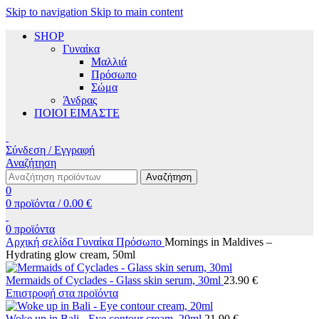
Skip to navigation
Skip to main content
SHOP
Γυναίκα
Μαλλιά
Πρόσωπο
Σώμα
Άνδρας
ΠΟΙΟΙ ΕΙΜΑΣΤΕ
Σύνδεση / Εγγραφή
Αναζήτηση
Αναζήτηση
0
0
προϊόντα
/
0.00
€
0
προϊόντα
Αρχική σελίδα
Γυναίκα
Πρόσωπο
Mornings in Maldives –
Hydrating glow cream, 50ml
Mermaids of Cyclades - Glass skin serum, 30ml
23.90
€
Επιστροφή στα προϊόντα
Woke up in Bali - Eye contour cream, 20ml
21.90
€