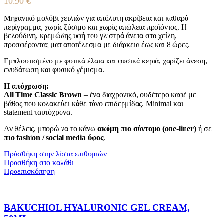
10.90
€
Μηχανικό μολύβι χειλιών για απόλυτη ακρίβεια και καθαρό
περίγραμμα, χωρίς ξύσιμο και χωρίς απώλεια προϊόντος. Η
βελούδινη, κρεμώδης υφή του γλιστρά άνετα στα χείλη,
προσφέροντας ματ αποτέλεσμα με διάρκεια έως και 8 ώρες.
Εμπλουτισμένο με φυτικά έλαια και φυσικά κεριά, χαρίζει άνεση,
ενυδάτωση και φυσικό γέμισμα.
Η απόχρωση:
All Time Classic Brown
– ένα διαχρονικό, ουδέτερο καφέ με
βάθος που κολακεύει κάθε τόνο επιδερμίδας. Minimal και
statement ταυτόχρονα.
Αν θέλεις, μπορώ να το κάνω
ακόμη πιο σύντομο (one-liner)
ή σε
πιο fashion / social media ύφος
.
Πρόσθήκη στην λίστα επιθυμιών
Προσθήκη στο καλάθι
Προεπισκόπηση
BAKUCHIOL HYALURONIC GEL CREAM,