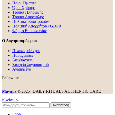
Ποιοι Είμαστε
Όροι Χρήσης
Τρόποι Πληρωμής
Τρόποι Αποστολής
Πολιτική Επιστροφών
Πολιτική Απορρήτου / GDPR
Φόρμα Επικοινωνίας
Ο Λογαριασμός μου
Πίνακας ελέγχου
Παραγγελίες
Διευθύνσεις
Στοιχεία λογαριασμού
Αγαπημένα
Follow us:
Mavajia
© 2025 | DAILY RITUALS AUTHENTIC CARE
Κλείσιμο
Αναζήτηση
Shop