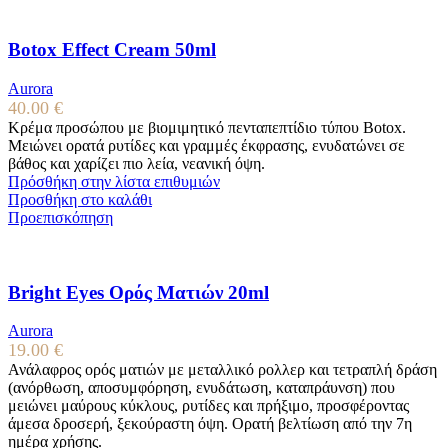
Botox Effect Cream 50ml
Aurora
40.00
€
Κρέμα προσώπου με βιομιμητικό πενταπεπτίδιο τύπου Botox.
Μειώνει ορατά ρυτίδες και γραμμές έκφρασης, ενυδατώνει σε
βάθος και χαρίζει πιο λεία, νεανική όψη.
Πρόσθήκη στην λίστα επιθυμιών
Προσθήκη στο καλάθι
Προεπισκόπηση
Bright Eyes Ορός Ματιών 20ml
Aurora
19.00
€
Ανάλαφρος ορός ματιών με μεταλλικό ρολλερ και τετραπλή δράση
(ανόρθωση, αποσυμφόρηση, ενυδάτωση, καταπράυνση) που
μειώνει μαύρους κύκλους, ρυτίδες και πρήξιμο, προσφέροντας
άμεσα δροσερή, ξεκούραστη όψη. Ορατή βελτίωση από την 7η
ημέρα χρήσης.