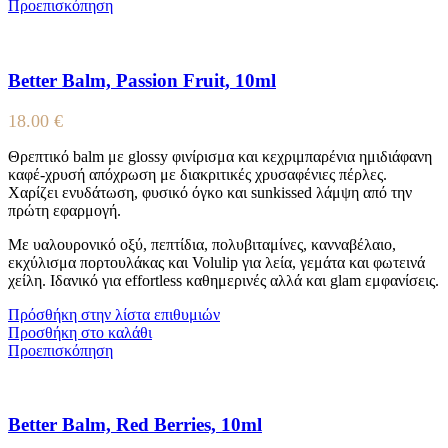
Προεπισκόπηση
Better Balm, Passion Fruit, 10ml
18.00
€
Θρεπτικό balm με glossy φινίρισμα και κεχριμπαρένια ημιδιάφανη
καφέ-χρυσή απόχρωση με διακριτικές χρυσαφένιες πέρλες.
Χαρίζει ενυδάτωση, φυσικό όγκο και sunkissed λάμψη από την
πρώτη εφαρμογή.
Με υαλουρονικό οξύ, πεπτίδια, πολυβιταμίνες, κανναβέλαιο,
εκχύλισμα πορτουλάκας και Volulip για λεία, γεμάτα και φωτεινά
χείλη. Ιδανικό για effortless καθημερινές αλλά και glam εμφανίσεις.
Πρόσθήκη στην λίστα επιθυμιών
Προσθήκη στο καλάθι
Προεπισκόπηση
Better Balm, Red Berries, 10ml