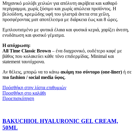
Μηχανικό μολύβι χειλιών για απόλυτη ακρίβεια και καθαρό
περίγραμμα, χωρίς ξύσιμο και χωρίς απώλεια προϊόντος. Η
βελούδινη, κρεμώδης υφή του γλιστρά άνετα στα χείλη,
προσφέροντας ματ αποτέλεσμα με διάρκεια έως και 8 ώρες.
Εμπλουτισμένο με φυτικά έλαια και φυσικά κεριά, χαρίζει άνεση,
ενυδάτωση και φυσικό γέμισμα.
Η απόχρωση:
All Time Classic Brown
– ένα διαχρονικό, ουδέτερο καφέ με
βάθος που κολακεύει κάθε τόνο επιδερμίδας. Minimal και
statement ταυτόχρονα.
Αν θέλεις, μπορώ να το κάνω
ακόμη πιο σύντομο (one-liner)
ή σε
πιο fashion / social media ύφος
.
Πρόσθήκη στην λίστα επιθυμιών
Προσθήκη στο καλάθι
Προεπισκόπηση
BAKUCHIOL HYALURONIC GEL CREAM,
50ML