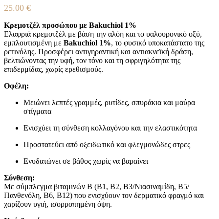
25.00
€
Κρεμοτζέλ προσώπου με Bakuchiol 1%
Ελαφριά κρεμοτζέλ με βάση την αλόη και το υαλουρονικό οξύ,
εμπλουτισμένη με
Bakuchiol 1%
, το φυσικό υποκατάστατο της
ρετινόλης. Προσφέρει αντιγηραντική και αντιακνεϊκή δράση,
βελτιώνοντας την υφή, τον τόνο και τη σφριγηλότητα της
επιδερμίδας, χωρίς ερεθισμούς.
Οφέλη:
Μειώνει λεπτές γραμμές, ρυτίδες, σπυράκια και μαύρα
στίγματα
Ενισχύει τη σύνθεση κολλαγόνου και την ελαστικότητα
Προστατεύει από οξειδωτικό και φλεγμονώδες στρες
Ενυδατώνει σε βάθος χωρίς να βαραίνει
Σύνθεση:
Με σύμπλεγμα βιταμινών Β (Β1, Β2, Β3/Νιασιναμίδη, Β5/
Πανθενόλη, Β6, Β12) που ενισχύουν τον δερματικό φραγμό και
χαρίζουν υγιή, ισορροπημένη όψη.