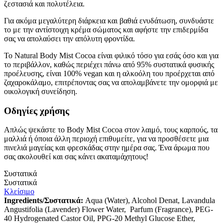
ζεστασιά και πολυτέλεια.
Για ακόμα μεγαλύτερη διάρκεια και βαθιά ενυδάτωση, συνδυάστε
το με την αντίστοιχη κρέμα σώματος και αφήστε την επιδερμίδα
σας να απολαύσει την απόλυτη φροντίδα.
Το Natural Body Mist Cocoa είναι φιλικό τόσο για εσάς όσο και για
το περιβάλλον, καθώς περιέχει πάνω από 95% συστατικά φυσικής
προέλευσης, είναι 100% vegan και η αλκοόλη του προέρχεται από
ζαχαροκάλαμο, επιτρέποντας σας να απολαμβάνετε την ομορφιά με
οικολογική συνείδηση.
Οδηγίες χρήσης
Απλώς ψεκάστε το Body Mist Cocoa στον λαιμό, τους καρπούς, τα
μαλλιά ή όποια άλλη περιοχή επιθυμείτε, για να προσθέσετε μια
πινελιά μαγείας και φρεσκάδας στην ημέρα σας. Ένα άρωμα που
σας ακολουθεί και σας κάνει ακαταμάχητους!
Συστατικά
Συστατικά
Κλείσιμο
Ingredients/Συστατικά:
Aqua (Water), Alcohol Denat, Lavandula
Angustifolia (Lavender) Flower Water, Parfum (Fragrance), PEG-
40 Hydrogenated Castor Oil, PPG-20 Methyl Glucose Ether,