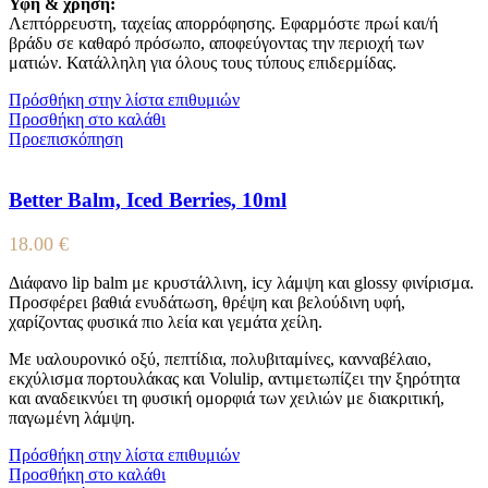
Υφή & χρήση:
Λεπτόρρευστη, ταχείας απορρόφησης. Εφαρμόστε πρωί και/ή
βράδυ σε καθαρό πρόσωπο, αποφεύγοντας την περιοχή των
ματιών. Κατάλληλη για όλους τους τύπους επιδερμίδας.
Πρόσθήκη στην λίστα επιθυμιών
Προσθήκη στο καλάθι
Προεπισκόπηση
Better Balm, Iced Berries, 10ml
18.00
€
Διάφανο lip balm με κρυστάλλινη, icy λάμψη και glossy φινίρισμα.
Προσφέρει βαθιά ενυδάτωση, θρέψη και βελούδινη υφή,
χαρίζοντας φυσικά πιο λεία και γεμάτα χείλη.
Με υαλουρονικό οξύ, πεπτίδια, πολυβιταμίνες, κανναβέλαιο,
εκχύλισμα πορτουλάκας και Volulip, αντιμετωπίζει την ξηρότητα
και αναδεικνύει τη φυσική ομορφιά των χειλιών με διακριτική,
παγωμένη λάμψη.
Πρόσθήκη στην λίστα επιθυμιών
Προσθήκη στο καλάθι