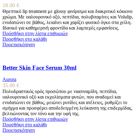
18.00
€
Θρεπτικό lip treatment με glossy φινίρισμα και διακριτικό κόκκινο
χρώμα. Με υαλουρονικό οξύ, πεπτίδια, πολυβιταμίνες και Volulip,
ενυδατώνει σε βάθος, λειαίνει και χαρίζει φυσικό όγκο στα χείλη.
Ιδανικό για καθημερινή φροντίδα και λαμπερές εμφανίσεις.
Πρόσθήκη στην λίστα επιθυμιών
Προσθήκη στο καλάθι
Προεπισκόπηση
Better Skin Face Serum 30ml
Aurora
35.00
€
Πολυδραστικός ορός προσώπου με νιασιναμίδη, πεπτίδια,
υαλουρονικό οξύ και εκχυλίσματα φυτών, που αναδομεί και
ενυδατώνει σε βάθος, μειώνει ρυτίδες και ατέλειες, ρυθμίζει το
σμήγμα και προσφέρει αποδεδειγμένη λεύκανση της επιδερμίδας,
βελτιώνοντας τον τόνο και την υφή της.
Πρόσθήκη στην λίστα επιθυμιών
Προσθήκη στο καλάθι
Προεπισκόπηση