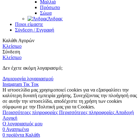
Μαλλιά
Πρόσωπο
Σώμα
Άνδρας
Ποιοι είμαστε
Σύνδεση / Εγγραφή
Καλάθι Αγορών
Κλείσιμο
Σύνδεση
Κλείσιμο
Δεν έχετε ακόμη λογαριασμό;
Δημιουργία λογαριασμού
Instagram
Τικ Τοκ
Η ιστοσελίδα μας χρησιμοποιεί cookies για να εξασφαλίσει την
καλύτερη δυνατή εμπειρία χρήσης. Συνεχίζοντας την πλοήγησή σας
σε αυτήν την ιστοσελίδα, αποδέχεστε τη χρήση των cookies
σύμφωνα με την Πολιτική μας για τα Cookies.
Περισσότερες πληροφορίες
Περισσότερες πληροφορίες
Αποδοχή
Αρχική
Ο λογαριασμός μου
0
Αγαπημένα
0
προϊόντα
Καλάθι