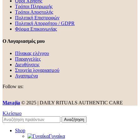
Όροι Χρήσης
Τρόποι Πληρωμής
Τρόποι Αποστολής
Πολιτική Επιστροφών
Πολιτική Απορρήτου / GDPR
Φόρμα Επικοινωνίας
Ο Λογαριασμός μου
Πίνακας ελέγχου
Παραγγελίες
Διευθύνσεις
Στοιχεία λογαριασμού
Αγαπημένα
Follow us:
Mavajia
© 2025 | DAILY RITUALS AUTHENTIC CARE
Κλείσιμο
Αναζήτηση
Shop
Γυναίκα