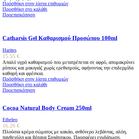
Πρόσθήκη στην λίστα επιθυμιών
Προσθήκη στο καλάθι
Προεπισκόπηση
Catharsis Gel Καθαρισμού Προσώπου 100ml
Harites
15.55
€
Απαλό υγρό καθαρισμού που μετατρέπεται σε αφρό, απομακρύνει
ρύπους και μακιγιάζ χωρίς ερεθισμούς, αφήνοντας την επιδερμίδα
καθαρή και φρέσκια.
Πρόσθήκη στην λίστα επιθυμιών
Προσθήκη στο καλάθι
Προεπισκόπηση
Cocoa Natural Body Cream 250ml
Etheleo
16.20
€
Πλούσια κρέμα σώματος με κακάο, ανθόνερο λεβάντας, αλόη,
πανθενόλη και βότανα Σινιάτσικου. Προσφέρει ενυδάτωση,